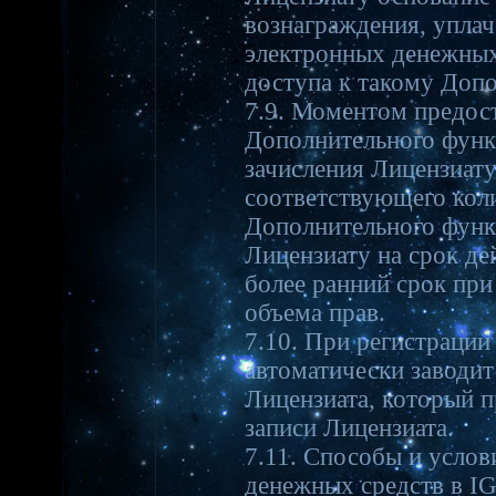
вознаграждения, уплач
электронных денежных
доступа к такому Доп
7.9. Моментом предос
Дополнительного функ
зачисления Лицензиату
соответствующего кол
Дополнительного функ
Лицензиату на срок де
более ранний срок при
объема прав.
7.10. При регистрации
автоматически заводит
Лицензиата, который п
записи Лицензиата.
7.11. Способы и услов
денежных средств в I