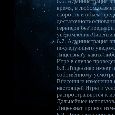
6.6. Администрация в
время, в любом размер
скорость и объем пред
достаточного основани
сервисов без предвар
уведомления Лицензиа
6.7. Администрация вп
последующего уведомл
Лицензиату каких-либ
Игре в случае проведе
6.8. Лицензиар имеет 
собственному усмотре
Внесенные изменения 
настоящей Игры и усл
распространяются к и
Дальнейшее использов
Лицензиат принял изм
6.9. Лицензиар вправе