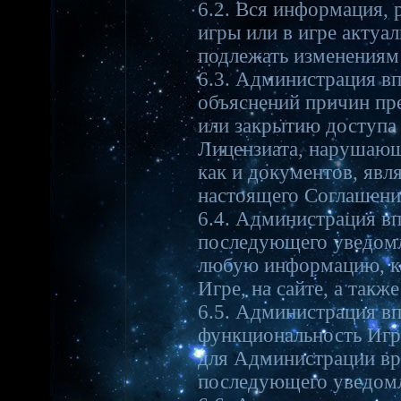
6.2. Вся информация,
игры или в игре актуа
подлежать изменениям 
6.3. Администрация в
объяснений причин пр
или закрытию доступа 
Лицензиата, нарушающ
как и документов, яв
настоящего Соглашени
6.4. Администрация вп
последующего уведомл
любую информацию, ко
Игре, на сайте, а такж
6.5. Администрация вп
функциональность Игр
для Администрации вре
последующего уведомл