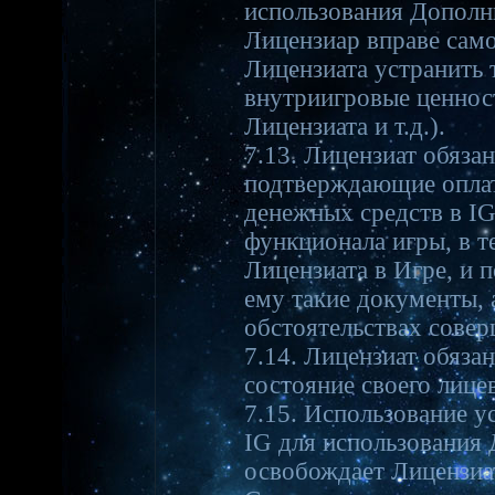
использования Дополн
Лицензиар вправе сам
Лицензиата устранить 
внутриигровые ценнос
Лицензиата и т.д.).
7.13. Лицензиат обяза
подтверждающие оплат
денежных средств в I
функционала игры, в т
Лицензиата в Игре, и 
ему такие документы,
обстоятельствах совер
7.14. Лицензиат обяза
состояние своего лицев
7.15. Использование у
IG для использования
освобождает Лицензиа