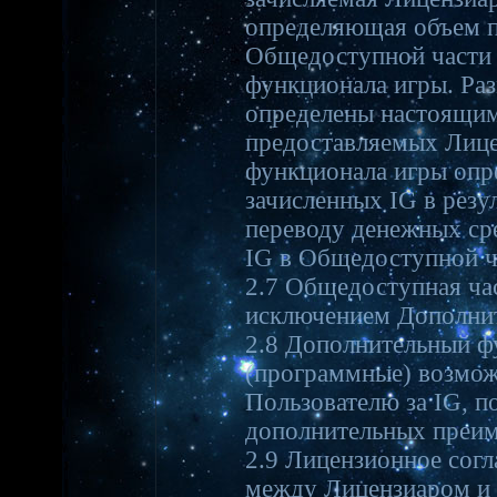
определяющая объем п
Общедоступной части 
функционала игры. Раз
определены настоящи
предоставляемых Лице
функционала игры опре
зачисленных IG в резу
переводу денежных сре
IG в Общедоступной ч
2.7 Общедоступная ча
исключением Дополнит
2.8 Дополнительный ф
(программные) возмо
Пользователю за IG, п
дополнительных преим
2.9 Лицензионное согл
между Лицензиаром и 