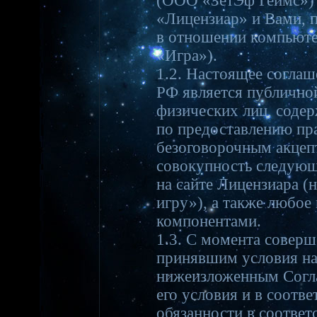
(ООО «ЗетЭф Геймс») 
«Лицензиар» и Вами, п
в отношении компьютер
«Игра»).
1.2. Настоящее соглаше
РФ является публично
физических лиц, соде
по предоставлению пра
безоговорочным акцеп
совокупность следующ
на сайте Лицензиара (
игру»), а также любое
компонентами.
1.3. С момента соверш
принявшим условия на
нижеизложенным Согла
его условия и в соотв
обязанности в соответ