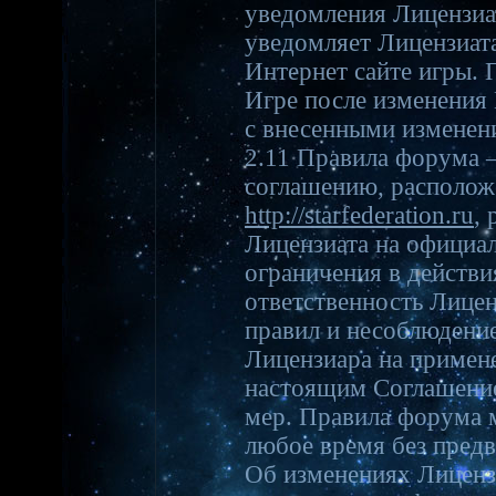
уведомления Лицензиа
уведомляет Лицензиат
Интернет сайте игры.
Игре после изменения 
с внесенными изменен
2.11 Правила форума 
соглашению, расположе
http://starfederation.ru
,
Лицензиата на официа
ограничения в действи
ответственность Лицен
правил и несоблюдение
Лицензиара на примен
настоящим Соглашение
мер. Правила форума 
любое время без предв
Об изменениях Лиценз