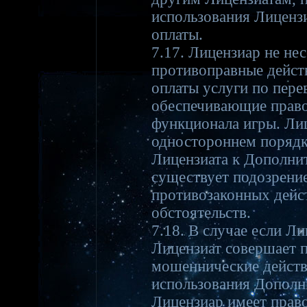
использования Лиценз
оплаты.
7.17. Лицензиар не не
противоправные дейст
оплаты услуги по пере
обеспечивающие право
функционала игры. Лиц
одностороннем порядк
Лицензиата к Дополни
существует подозрени
противозаконных дейст
обстоятельств.
7.18. В случае если Ли
Лицензиат совершает 
мошеннические действи
использования Дополн
Лицензиар имеет прав