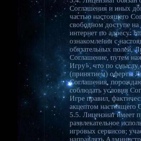
5.4. Лицензиат обязан
Соглашения и иных до
частью настоящего Со
свободном доступе на 
интернет по адресу: htt
ознакомления с насто
обязательных полей, Л
Соглашение, путем на
Игру», что по смыслу 
(принятием) оферты Л
Соглашения, порождаю
соблюдать условия Со
Игре правил, фактичес
акцептом настоящего 
5.5. Лицензиат имеет 
развлекательное испол
игровых сервисов; уча
направлять Администр