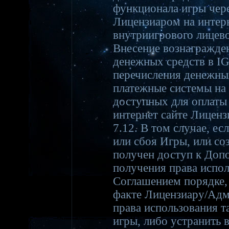
функционала игры чер
Лицензиаром на интер
внутриигрового лицево
Внесение вознагражден
денежных средств в I
перечисления денежны
платежные системы на 
доступных для оплаты
интернет сайте Лиценз
7.12. В том случае, ес
или сбоя Игры, или со
получен доступ к Доп
получения права испо
Соглашением порядке,
факте Лицензиару/Адм
права использования 
игры, либо устранить 