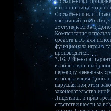
Соглашения и приложе
в отношении него люб
Соглашении или Прави
частичный отказ Лицен
доступа к Игре и Доп
Компенсация использо
средств в IG для испо
функционала игры в та
производится.
7.16. Лицензиат гаран
использовать выбранны
переводу денежных ср
использования Дополн
нарушая при этом зако
законодательства иной
Лицензиат, и прав трет
ответственности за в
другим Лицензиатам, п