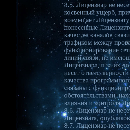
8.5. Лицензиар не несе
косвенный ущерб, прич
возмещает Лицензиату
понесенные Лицензиат
качества каналов связ
трафиком между прова
функционирование сети
линий связи, не имею
Лицензиара, и за их до
несет ответственности
качества программного
связаны с функциониро
обстоятельствами, на
влияния и контроля Ли
8.6. Лицензиар не нес
Лицензиата, опубликов
8.7. Лицензиар не несе