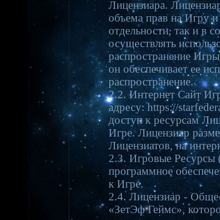
Лицензиара. Лицензиар
объема прав на Игру и 
отдельности, так и в 
осуществлять использо
распространение Игры
он обеспечивает ее ис
распространение.
2.2. Интернет Сайт Иг
адресу: https://starfe
доступ к ресурсам Лиц
Игре. Лицензиар разм
Лицензиатов, на интер
2.3. Игровые Ресурсы 
программное обеспече
к Игре.
2.4. Лицензиар - Обще
«ЗетЭф Геймс», которо