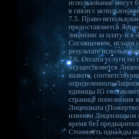
использование могут 
в связи с использован
7.5. Право использов
предоставляется Лице
лицензии за плату и в
Соглашением, исходя и
результате использован
7.6. Оплата услуги по
осуществляется Лицен
валюте, соответствующ
определенного Лиценз
единицы IG составляет
странице пополнения в
Лицензиата (Пожертво
изменен Лицензиаром 
время без предварител
Стоимость однажды ис