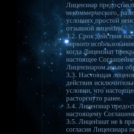
Лицензиар предоставл
некоммерческого, разв
условиях простой неи
отзывной лицензии.
3.2. Срок действия на
первого использования
когда Лицензиат прекр
настоящее Соглашение
Лицензиаром иным об
3.3. Настоящая лиценз
действия исключительн
условии, что настояще
расторгнуто ранее.
3.4. Лицензиар предос
настоящему Соглашени
3.5. Лицензиат не в п
согласия Лицензиара 