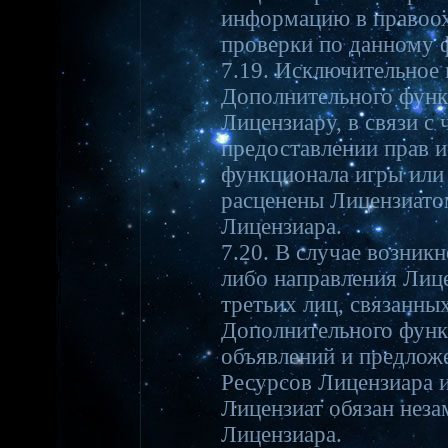
информацию в правоох
проверки по данному ф
7.19. Исключительное 
Дополнительного функ
Лицензиару, в связи с
предоставлении прав 
функционала игры или 
расценены Лицензиато
Лицензиара.
7.20. В случае возник
либо направления Лиц
третьих лиц, связанны
Дополнительного функ
объявлений и предложе
Ресурсов Лицензиара 
Лицензиат обязан неза
Лицензиара.