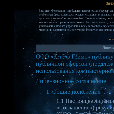
Зве
Звездная Федерация - глобальная космическая браузерная
глобальная браузерная космическая стратегия в реальном
десятками колоний и звездных баз. Станьте воином, пират
тысячи миров в разных галактиках. Застройка планет, пер
уничтожение планет, управление боем в реальном времени
миллионы вариантов комплектаций. Развитые экономика и
www
Лиценз
ООО «ЗетЭф Геймс» публикуе
публичной офертой (предлож
использования компьютерной 
Лицензионное соглашение
1. Общие положения
1.1 Настоящее лицензи
«Соглашение») регули