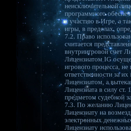
неисключительной лиц
программного обеспече
к участию в Игре, а 
игры, в пределах, оп
7.2. Право использов
считается представлен
внутриигровой счет Л
Лицензиатом IG осуще
игрового процесса, не
ответственности за их
Лицензиатом, а вытека
Лицензиата в силу ст.
предметом судебной з
7.3. По желанию Лице
Лицензиату на возмезд
электронных денежных
Лицензиату использов