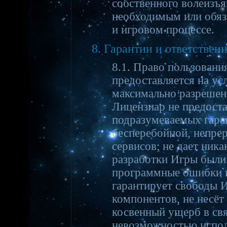
собственного волеизъя
необходимым или обяз
и игровом процессе.
8. Гарантии и ответствен
8.1. Право пользовани
предоставляется на усл
максимально разрешен
Лицензиар не предоста
подразумеваемых гара
бесперебойной, непре
сервисов; не дает ника
разработки Игры были 
программные ошибки и
гарантирует свободы 
компонентов, не несёт
косвенный ущерб в свя
невозможностью испол