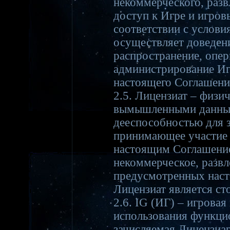
некоммерческого, разв
доступ к Игре и игров
соответствии с услови
осуществляет доведени
распространение, опер
администрирование Иг
настоящего Соглашени
2.5. Лицензиат – физич
вымышленными данным
дееспособностью для 
принимающее участие в
настоящим Соглашение
некоммерческое, развл
предусмотренных нас
Лицензиат является с
2.6. IG (ИГ) – игрова
использования функцио
зачисляемая Лицензиар